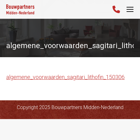
algemene_voorwaarden_sagitari_lithof
algemene_voorwaarden_sagitari_lithofin_150306
Copyright 2025 Bouwpartners Midden-Nederland