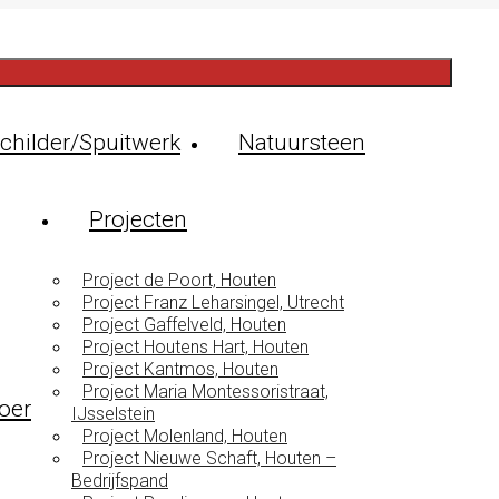
childer/Spuitwerk
Natuursteen
Projecten
Project de Poort, Houten
Project Franz Leharsingel, Utrecht
Project Gaffelveld, Houten
Project Houtens Hart, Houten
Project Kantmos, Houten
Project Maria Montessoristraat,
oer
IJsselstein
Project Molenland, Houten
Project Nieuwe Schaft, Houten –
Bedrijfspand