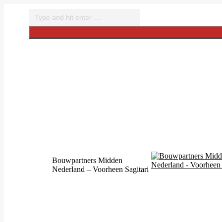
Skip
Search:
to
content
Bouwpartners Midden
Nederland – Voorheen Sagitari