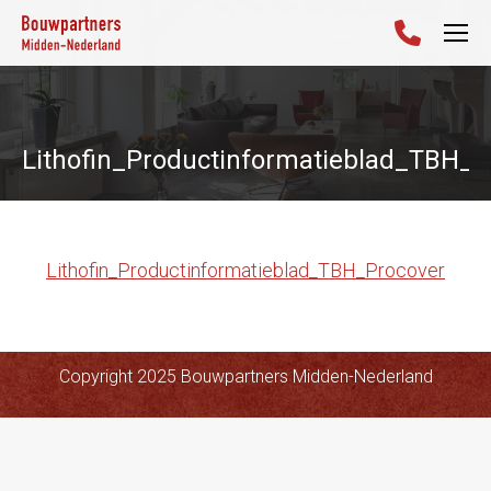
Lithofin_Productinformatieblad_TBH_P
Lithofin_Productinformatieblad_TBH_Procover
Copyright 2025 Bouwpartners Midden-Nederland